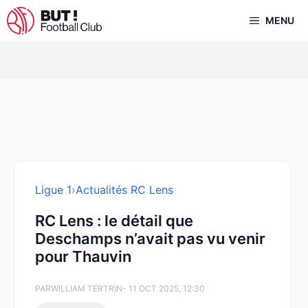
Aller
MENU
au
contenu
Ligue 1
›
Actualités RC Lens
RC Lens : le détail que
Deschamps n’avait pas vu venir
pour Thauvin
PAR
WILLIAM TERTRIN
- 11 OCT 2025, 12:30