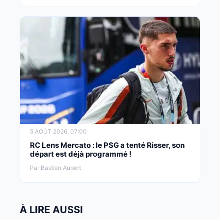
5 AOÛT 2026, 07:00
RC Lens Mercato : le PSG a tenté Risser, son
départ est déjà programmé !
Par Bastien Aubert
À LIRE AUSSI