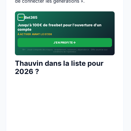
de connecter les générations ».
Bet365
Jusqu'à 100€ de freebet pour l'ouverture d'un
compte
À ACTIVER AVANT LE 07/08
→
J'EN PROFITE
18+ · Jouer comporte des risques : endettement, isolement, dépendance · Offre soumise aux
conditions de l’opérateur.
Thauvin dans la liste pour
2026 ?