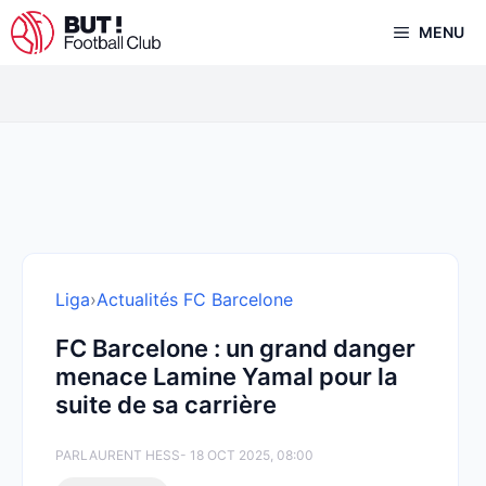
Aller
MENU
au
contenu
Liga
›
Actualités FC Barcelone
FC Barcelone : un grand danger
menace Lamine Yamal pour la
suite de sa carrière
PAR
LAURENT HESS
- 18 OCT 2025, 08:00