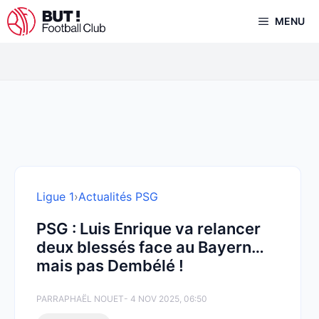
Aller
MENU
au
contenu
Ligue 1
›
Actualités PSG
PSG : Luis Enrique va relancer
deux blessés face au Bayern…
mais pas Dembélé !
PAR
RAPHAËL NOUET
- 4 NOV 2025, 06:50