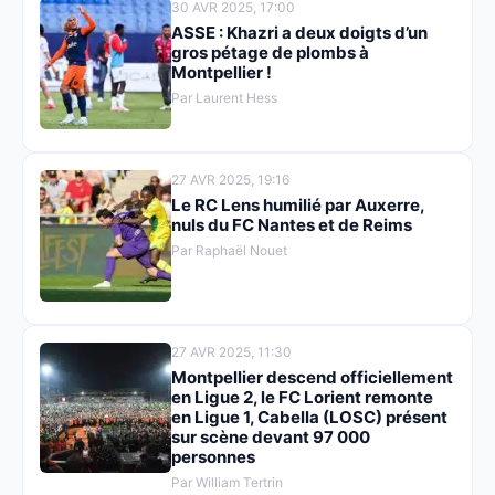
30 AVR 2025, 17:00
ASSE : Khazri a deux doigts d’un
gros pétage de plombs à
Montpellier !
Par Laurent Hess
27 AVR 2025, 19:16
Le RC Lens humilié par Auxerre,
nuls du FC Nantes et de Reims
Par Raphaël Nouet
27 AVR 2025, 11:30
Montpellier descend officiellement
en Ligue 2, le FC Lorient remonte
en Ligue 1, Cabella (LOSC) présent
sur scène devant 97 000
personnes
Par William Tertrin