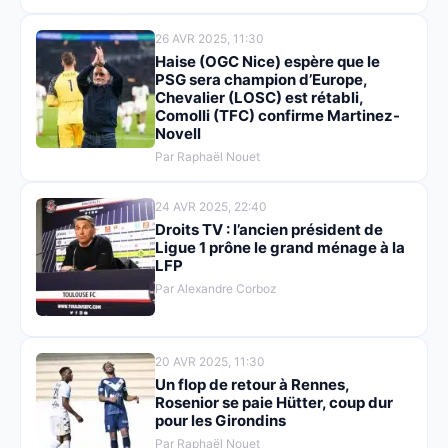
26 AVR 2025, 11:30
Haise (OGC Nice) espère que le
PSG sera champion d’Europe,
Chevalier (LOSC) est rétabli,
Comolli (TFC) confirme Martinez-
Novell
Par Raphaël Nouet
24 AVR 2025, 22:40
Droits TV : l’ancien président de
Ligue 1 prône le grand ménage à la
LFP
Par Alexandre Corboz
20 AVR 2025, 11:30
Un flop de retour à Rennes,
Rosenior se paie Hütter, coup dur
pour les Girondins
Par Raphaël Nouet