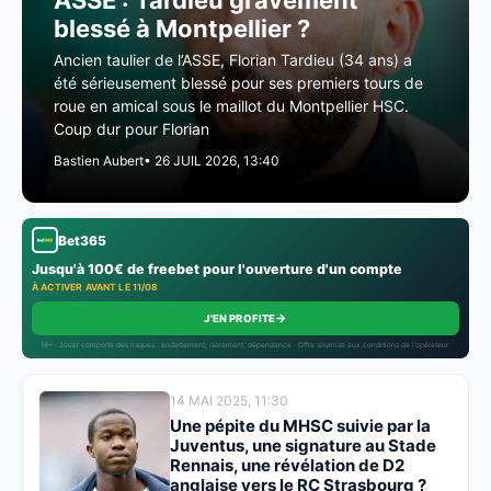
ASSE : Tardieu gravement
blessé à Montpellier ?
Ancien taulier de l’ASSE, Florian Tardieu (34 ans) a
été sérieusement blessé pour ses premiers tours de
roue en amical sous le maillot du Montpellier HSC.
Coup dur pour Florian
Bastien Aubert
• 26 JUIL 2026, 13:40
Bet365
Jusqu'à 100€ de freebet pour l'ouverture d'un compte
À ACTIVER AVANT LE 11/08
→
J'EN PROFITE
18+ · Jouer comporte des risques : endettement, isolement, dépendance · Offre soumise aux conditions de l’opérateur.
14 MAI 2025, 11:30
Une pépite du MHSC suivie par la
Juventus, une signature au Stade
Rennais, une révélation de D2
anglaise vers le RC Strasbourg ?