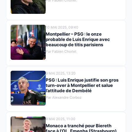
Par Fabien Chorlet
10 MAI 2025, 09:40
Montpellier – PSG : le onze
probable de Luis Enrique avec
beaucoup de titis parisiens
Par Fabien Chorlet
9 MAI 2025, 13:20
PSG : Luis Enrique justifie son gros
turn-over à Montpellier et salue
l’attitude de Dembélé
Par Alexandre Corboz
9 MAI 2025, 11:30
Monaco a tranché pour Biereth
face à l’OL, Emegha (Strasbourg)