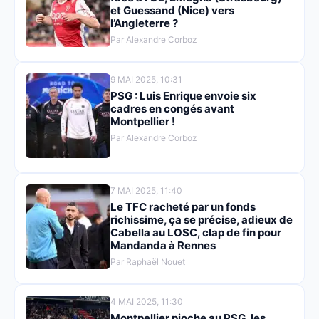
et Guessand (Nice) vers
l’Angleterre ?
Par Alexandre Corboz
9 MAI 2025, 10:31
PSG : Luis Enrique envoie six
cadres en congés avant
Montpellier !
Par Alexandre Corboz
7 MAI 2025, 11:40
Le TFC racheté par un fonds
richissime, ça se précise, adieux de
Cabella au LOSC, clap de fin pour
Mandanda à Rennes
Par Raphaël Nouet
4 MAI 2025, 11:30
Montpellier pioche au PSG, les