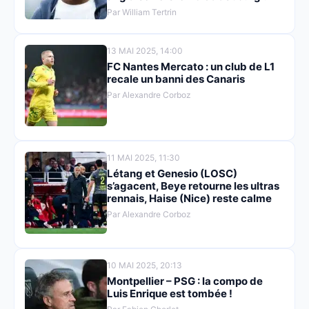
Par William Tertrin
13 MAI 2025, 14:00
FC Nantes Mercato : un club de L1
recale un banni des Canaris
Par Alexandre Corboz
11 MAI 2025, 11:30
Létang et Genesio (LOSC)
s’agacent, Beye retourne les ultras
rennais, Haise (Nice) reste calme
Par Alexandre Corboz
10 MAI 2025, 20:13
Montpellier – PSG : la compo de
Luis Enrique est tombée !