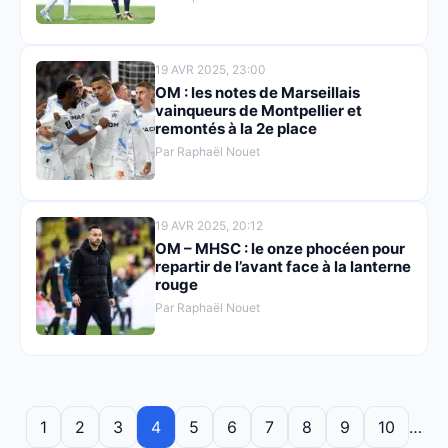
19 AVR 2025, 23:00
OM : les notes de Marseillais
vainqueurs de Montpellier et
remontés à la 2e place
Par Raphaël Nouet
19 AVR 2025, 20:12
OM – MHSC : le onze phocéen pour
repartir de l’avant face à la lanterne
rouge
Par Raphaël Nouet
1
2
3
4
5
6
7
8
9
10
…