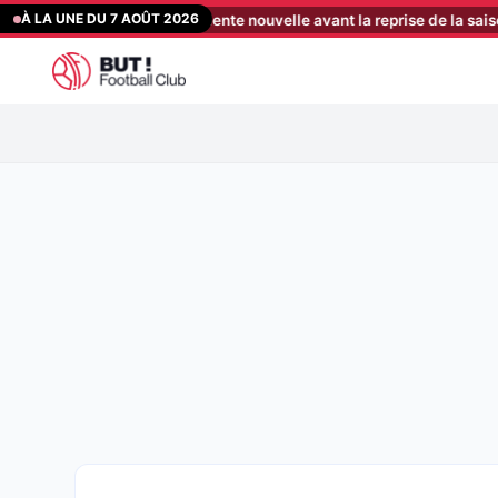
Aller
À LA UNE DU 7 AOÛT 2026
 reçoit une excellente nouvelle avant la reprise de la saison
[22:3
au
contenu