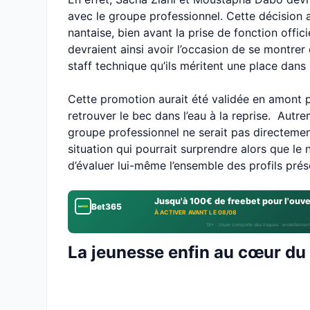
avec le groupe professionnel. Cette décision au
nantaise, bien avant la prise de fonction offic
devraient ainsi avoir l’occasion de se montrer 
staff technique qu’ils méritent une place dans 
Cette promotion aurait été validée en amont p
retrouver le bec dans l’eau à la reprise. Autre
groupe professionnel ne serait pas directeme
situation qui pourrait surprendre alors que le 
d’évaluer lui-même l’ensemble des profils prés
Jusqu'à 100€ de freebet pour l'ouv
Bet365
À ACTIVER AVANT LE 08/08
18+ · Jouer comporte des risques : endettement
La jeunesse enfin au cœur du 