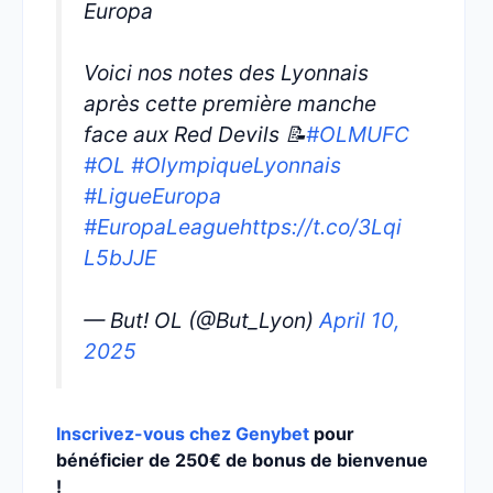
Europa
Voici nos notes des Lyonnais
après cette première manche
face aux Red Devils 📝
#OLMUFC
#OL
#OlympiqueLyonnais
#LigueEuropa
#EuropaLeague
https://t.co/3Lqi
L5bJJE
— But! OL (@But_Lyon)
April 10,
2025
Inscrivez-vous chez Genybet
pour
bénéficier de 250€ de bonus de bienvenue
!