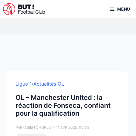
Aller
MENU
au
contenu
Ligue 1
›
Actualités OL
OL – Manchester United : la
réaction de Fonseca, confiant
pour la qualification
PAR
FABIEN CHORLET
- 11 AVR 2025, 00:03