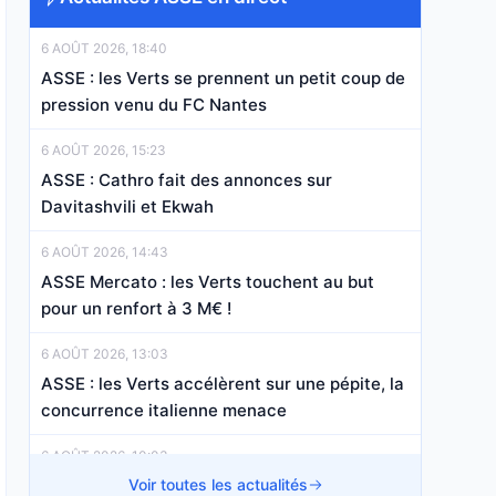
6 AOÛT 2026, 18:40
ASSE : les Verts se prennent un petit coup de
pression venu du FC Nantes
6 AOÛT 2026, 15:23
ASSE : Cathro fait des annonces sur
Davitashvili et Ekwah
6 AOÛT 2026, 14:43
ASSE Mercato : les Verts touchent au but
pour un renfort à 3 M€ !
6 AOÛT 2026, 13:03
ASSE : les Verts accélèrent sur une pépite, la
concurrence italienne menace
6 AOÛT 2026, 10:03
ASSE : Le mercato des Verts va encore
Voir toutes les actualités