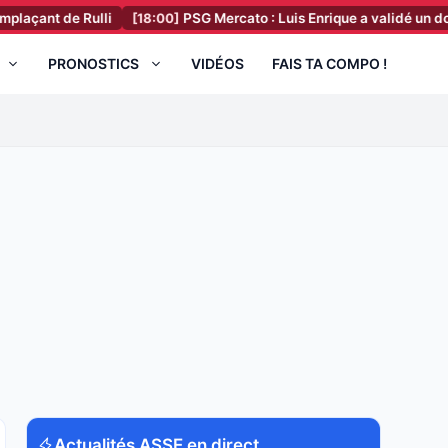
 Rulli
[18:00]
PSG Mercato : Luis Enrique a validé un dossier hors 
PRONOSTICS
VIDÉOS
FAIS TA COMPO !
Actualités ASSE en direct