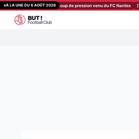
Aller
À LA UNE DU 6 AOÛT 2026
 prennent un petit coup de pression venu du FC Nantes
[18:20]
OM Me
au
contenu