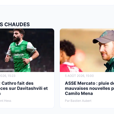
LUS CHAUDES
026, 15:23
5 AOÛT 2026, 15:00
 Cathro fait des
ASSE Mercato : pluie d
es sur Davitashvili et
mauvaises nouvelles 
h
Camilo Mena
ent Hess
Par Bastien Aubert