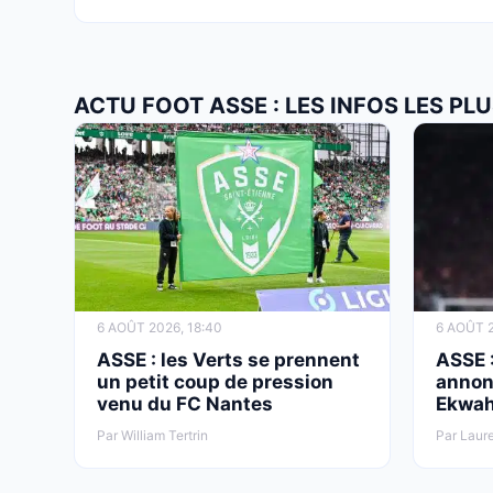
ACTU FOOT ASSE : LES INFOS LES P
6 AOÛT 2026, 18:40
6 AOÛT 2
ASSE : les Verts se prennent
ASSE :
un petit coup de pression
annonc
venu du FC Nantes
Ekwa
Par William Tertrin
Par Laur