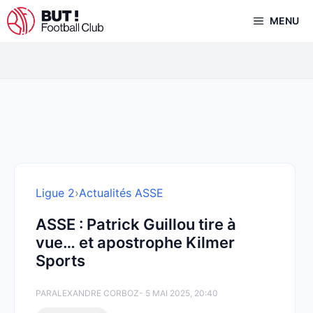
Aller
MENU
au
contenu
Ligue 2
›
Actualités ASSE
ASSE : Patrick Guillou tire à
vue… et apostrophe Kilmer
Sports
PAR
ALEXANDRE CORBOZ
- 5 MAI 2025, 20:40