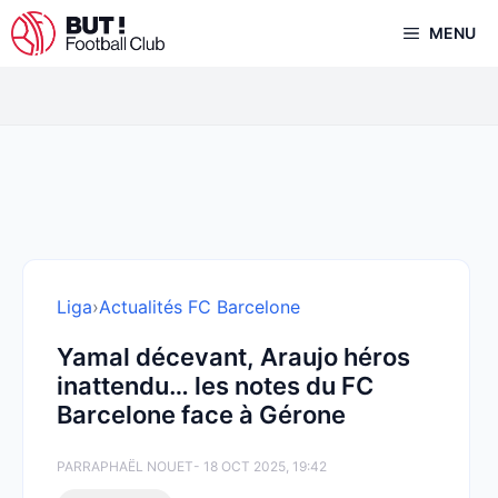
Aller
MENU
au
contenu
Liga
›
Actualités FC Barcelone
Yamal décevant, Araujo héros
inattendu… les notes du FC
Barcelone face à Gérone
PAR
RAPHAËL NOUET
- 18 OCT 2025, 19:42