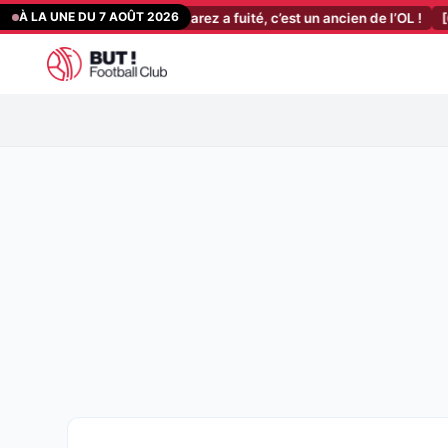
Aller
À LA UNE DU 7 AOÛT 2026
 : le plan B d’Alvarez a fuité, c’est un ancien de l’OL !
[09:20]
FC 
au
contenu