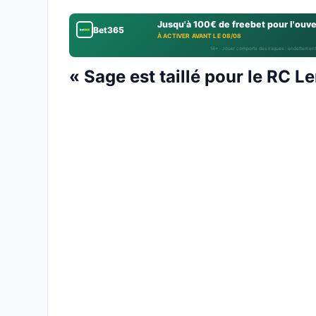
Jusqu'à 100€ de freebet pour l'ouv
Bet365
À ACTIVER AVANT LE 08/08
18+ · Jouer comporte des risques : endettement
« Sage est taillé pour le RC L