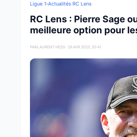
Ligue 1
›
Actualités RC Lens
RC Lens : Pierre Sage ou 
meilleure option pour le
PAR
LAURENT HESS
- 29 AVR 2025, 20:41