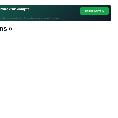
erture d'un compte
→
J'EN PROFITE
, isolement, dépendance · Offre soumise aux conditions de l’opérateur.
ens »