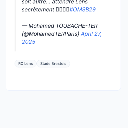
soit autre… attendre Lens
secrètement 🤷‍♂️🤷‍♂️
#OMSB29
— Mohamed TOUBACHE-TER
(@MohamedTERParis)
April 27,
2025
RC Lens
Stade Brestois