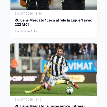
5 AOÛT 2026, 13:40
RC Lens Mercato : Leca affole la Ligue 1 avec
222 M€ !
Par Bastien Aubert
5 AOÛT 2026, 11:40
RC Lens Mercato : à peine arrivé, Titraoui