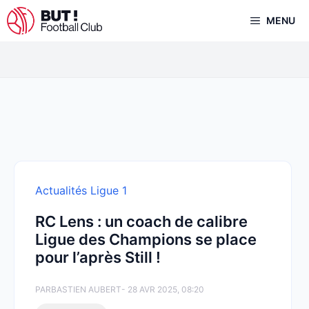
Aller
MENU
au
contenu
Actualités Ligue 1
RC Lens : un coach de calibre
Ligue des Champions se place
pour l’après Still !
PAR
BASTIEN AUBERT
- 28 AVR 2025, 08:20