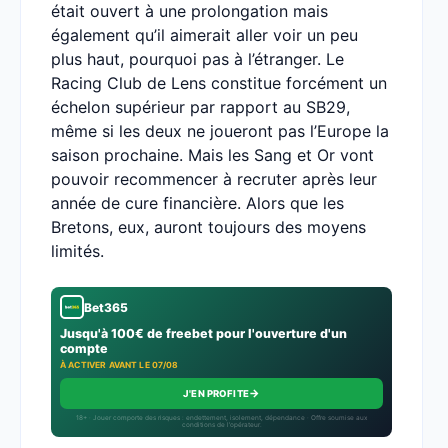
était ouvert à une prolongation mais
également qu’il aimerait aller voir un peu
plus haut, pourquoi pas à l’étranger. Le
Racing Club de Lens constitue forcément un
échelon supérieur par rapport au SB29,
même si les deux ne joueront pas l’Europe la
saison prochaine. Mais les Sang et Or vont
pouvoir recommencer à recruter après leur
année de cure financière. Alors que les
Bretons, eux, auront toujours des moyens
limités.
Bet365
Jusqu'à 100€ de freebet pour l'ouverture d'un
compte
À ACTIVER AVANT LE 07/08
→
J'EN PROFITE
18+ · Jouer comporte des risques : endettement, isolement, dépendance · Offre soumise aux
conditions de l’opérateur.