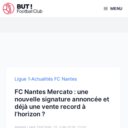
Aller
MENU
au
contenu
Ligue 1
›
Actualités FC Nantes
FC Nantes Mercato : une
nouvelle signature annoncée et
déjà une vente record à
l’horizon ?
PAR
WILLIAM TERTRIN
- 25 JUIN 2026, 12:00