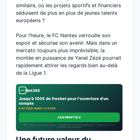
similaire, où les projets sportifs et financiers
séduisent de plus en plus de jeunes talents
européens ?
Pour l’heure, le FC Nantes verrouille son
espoir et sécurise son avenir. Mais dans un
mercato toujours plus imprévisible, la
montée en puissance de Yanel Zézé pourrait
rapidement attirer les regards bien au-delà
de la Ligue 1.
Bet365
Jusqu'à 100€ de freebet pour l'ouverture d'un
compte
À ACTIVER AVANT LE 07/08
→
J'EN PROFITE
18+ · Jouer comporte des risques : endettement, isolement, dépendance · Offre soumise aux
conditions de l’opérateur.
Une future valeur du