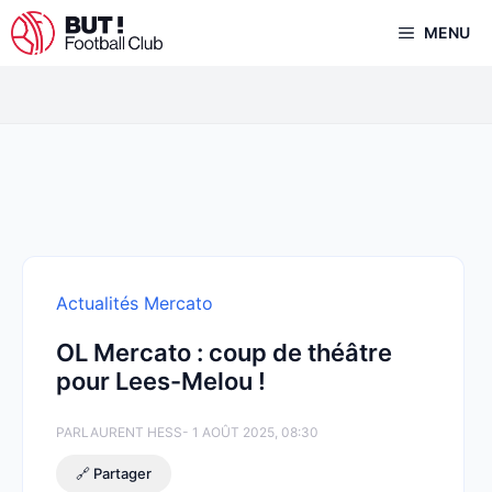
Aller
MENU
au
contenu
Actualités Mercato
OL Mercato : coup de théâtre
pour Lees-Melou !
PAR
LAURENT HESS
- 1 AOÛT 2025, 08:30
🔗 Partager