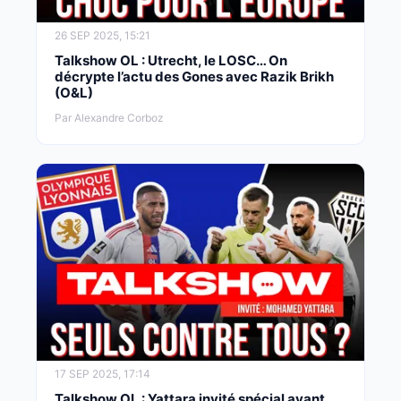
26 SEP 2025, 15:21
Talkshow OL : Utrecht, le LOSC… On
décrypte l’actu des Gones avec Razik Brikh
(O&L)
Par Alexandre Corboz
17 SEP 2025, 17:14
Talkshow OL : Yattara invité spécial avant