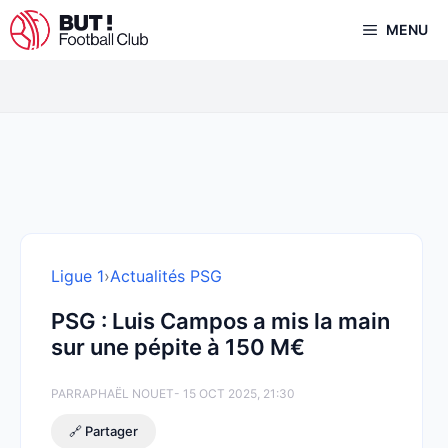
Aller
MENU
au
contenu
Ligue 1
›
Actualités PSG
PSG : Luis Campos a mis la main
sur une pépite à 150 M€
PAR
RAPHAËL NOUET
- 15 OCT 2025, 21:30
🔗 Partager