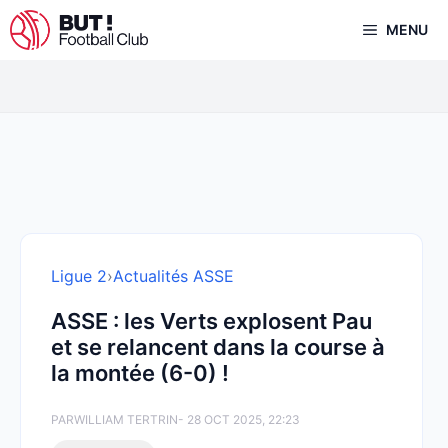
Aller
MENU
au
contenu
Ligue 2
›
Actualités ASSE
ASSE : les Verts explosent Pau
et se relancent dans la course à
la montée (6-0) !
PAR
WILLIAM TERTRIN
- 28 OCT 2025, 22:23