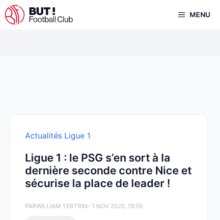
Aller
MENU
au
contenu
Actualités Ligue 1
Ligue 1 : le PSG s’en sort à la
dernière seconde contre Nice et
sécurise la place de leader !
PAR
WILLIAM TERTRIN
- 1 NOV 2025, 18:59