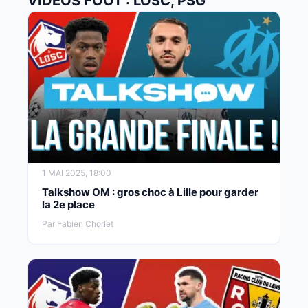
VIDÉOS FOOT : LOSC, PSG
1 MAI 2025, 18:00
Talkshow OM : gros choc à Lille pour garder
la 2e place
Par Fabien Chorlet