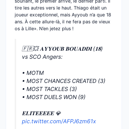
souriant, le premier arrivé, le dernier parti. Il
tire les autres vers le haut. Thiago était un
joueur exceptionnel, mais Ayyoub n’a que 18
ans. À cette allure-là, il ne fera pas de vieux
os à Lille». N’en jetez plus !
🇫🇷💥 𝐀𝐘𝐘𝐎𝐔𝐁 𝐁𝐎𝐔𝐀𝐃𝐃𝐈 (𝟏𝟖)
vs SCO Angers:
• MOTM
• MOST CHANCES CREATED (3)
• MOST TACKLES (3)
• MOST DUELS WON (9)
𝐄𝐋𝐈𝐓𝐄𝐄𝐄𝐄𝐄 💎
pic.twitter.com/AFPJ6zm61x