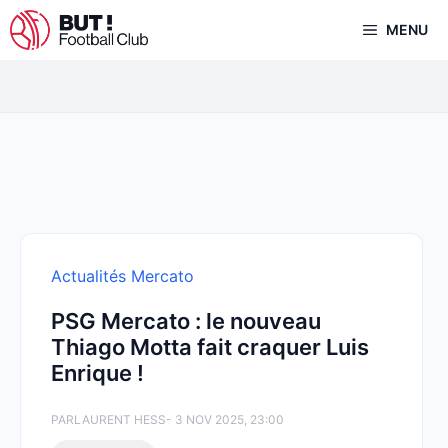
Aller
MENU
au
contenu
Actualités Mercato
PSG Mercato : le nouveau
Thiago Motta fait craquer Luis
Enrique !
PAR
LAURENT HESS
- 3 NOV 2025, 23:00