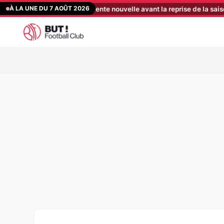
Aller
À LA UNE DU 7 AOÛT 2026
r reçoit une excellente nouvelle avant la reprise de la saison
[22:3
au
contenu