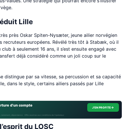
lus-values. Une stratégie qui pourrait encore s’illustrer
rvège.
éduit Lille
très près Oskar Spiten-Nysæter, jeune ailier norvégien
urs recruteurs européens. Révélé très tôt à Stabæk, où il
u club à seulement 16 ans, il s’est ensuite engagé avec
ansfert déjà considéré comme un joli coup sur le
 se distingue par sa vitesse, sa percussion et sa capacité
e, dans le style, certains ailiers passés par Lille
erture d'un compte
→
J'EN PROFITE
, isolement, dépendance · Offre soumise aux conditions de l’opérateur.
 l’esprit du LOSC