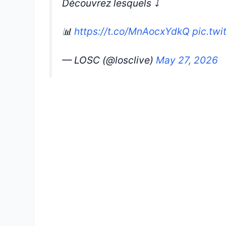
Découvrez lesquels ⤵️
📊
https://t.co/MnAocxYdkQ
pic.tw
— LOSC (@losclive)
May 27, 2026