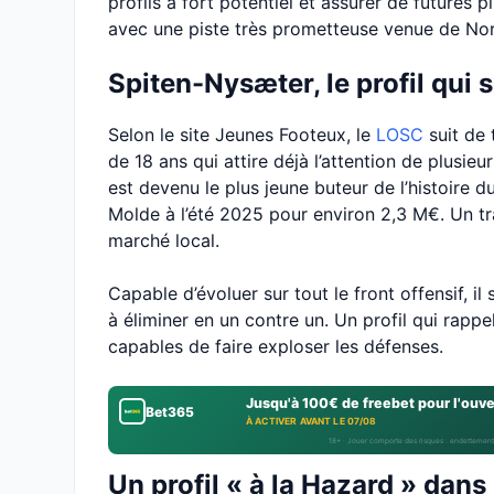
profils à fort potentiel et assurer de futures p
avec une piste très prometteuse venue de No
Spiten-Nysæter, le profil qui s
Selon le site Jeunes Footeux, le
LOSC
suit de 
de 18 ans qui attire déjà l’attention de plusie
est devenu le plus jeune buteur de l’histoire d
Molde à l’été 2025 pour environ 2,3 M€. Un tr
marché local.
Capable d’évoluer sur tout le front offensif, il
à éliminer en un contre un. Un profil qui rappell
capables de faire exploser les défenses.
Jusqu'à 100€ de freebet pour l'ouv
Bet365
À ACTIVER AVANT LE 07/08
18+ · Jouer comporte des risques : endettement
Un profil « à la Hazard » dans