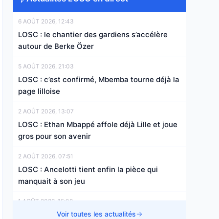
6 AOÛT 2026, 12:43
LOSC : le chantier des gardiens s’accélère
autour de Berke Özer
5 AOÛT 2026, 21:03
LOSC : c’est confirmé, Mbemba tourne déjà la
page lilloise
2 AOÛT 2026, 13:07
LOSC : Ethan Mbappé affole déjà Lille et joue
gros pour son avenir
2 AOÛT 2026, 07:51
LOSC : Ancelotti tient enfin la pièce qui
manquait à son jeu
1 AOÛT 2026, 15:08
LOSC : le couperet est tombé pour un jeune
Voir toutes les actualités