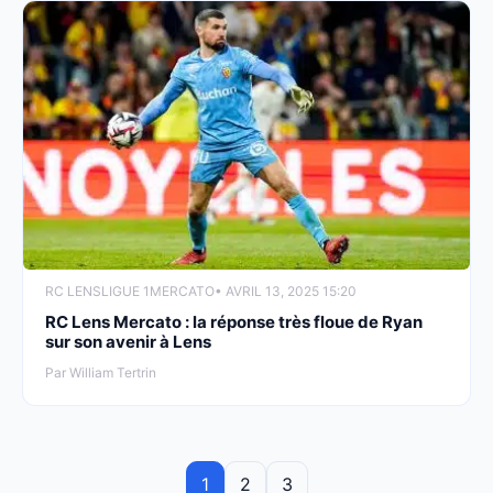
RC LENS
LIGUE 1
MERCATO
• AVRIL 13, 2025 15:20
RC Lens Mercato : la réponse très floue de Ryan
sur son avenir à Lens
Par William Tertrin
1
2
3