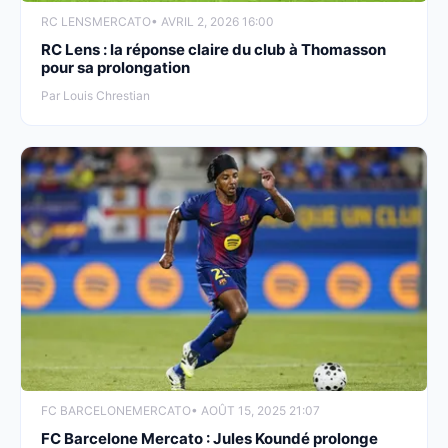
RC LENS
MERCATO
• AVRIL 2, 2026 16:00
RC Lens : la réponse claire du club à Thomasson
pour sa prolongation
Par Louis Chrestian
FC BARCELONE
MERCATO
• AOÛT 15, 2025 21:07
FC Barcelone Mercato : Jules Koundé prolonge