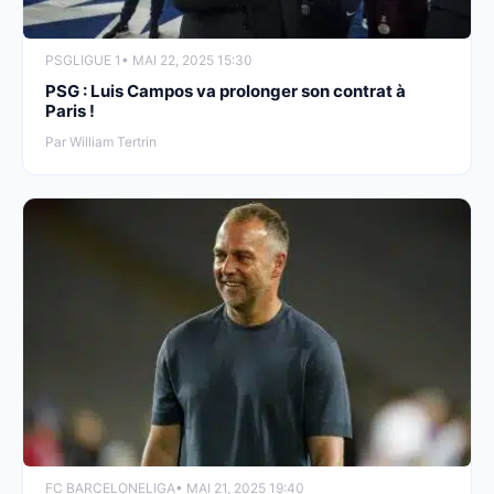
PSG
LIGUE 1
• MAI 22, 2025 15:30
PSG : Luis Campos va prolonger son contrat à
Paris !
Par William Tertrin
FC BARCELONE
LIGA
• MAI 21, 2025 19:40