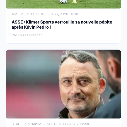
ASSE
MERCATO
• JUILLET 27, 2026 14:00
ASSE : Kilmer Sports verrouille sa nouvelle pépite
après Kévin Pedro !
Par Louis Chrestian
STADE RENNAIS
MERCATO
• JUIN 29, 2026 15:00