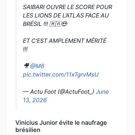
SAIBARI OUVRE LE SCORE POUR
LES LIONS DE L'ATLAS FACE AU
BRÉSIL !!! 🇲🇦😍
ET C'EST AMPLEMENT MÉRITÉ
!!!
🎥
@M6
pic.twitter.com/11xTgrvMsU
— Actu Foot (@ActuFoot_)
June
13, 2026
Vinicius Junior évite le naufrage
brésilien