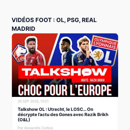
VIDÉOS FOOT : OL, PSG, REAL
MADRID
26 SEP 2025, 15:21
Talkshow OL : Utrecht, le LOSC… On
décrypte l’actu des Gones avec Razik Brikh
(O&L)
Par Alexandre Corboz