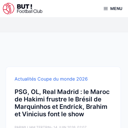
Aller
MENU
au
contenu
Actualités Coupe du monde 2026
PSG, OL, Real Madrid : le Maroc
de Hakimi frustre le Brésil de
Marquinhos et Endrick, Brahim
et Vinicius font le show
PAR
WILLIAM TERTRIN
- 14 JUIN 2026, 02:07