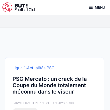
Aller
MENU
au
contenu
Ligue 1
›
Actualités PSG
PSG Mercato : un crack de la
Coupe du Monde totalement
méconnu dans le viseur
PAR
WILLIAM TERTRIN
- 21 JUIN 2026, 18:00