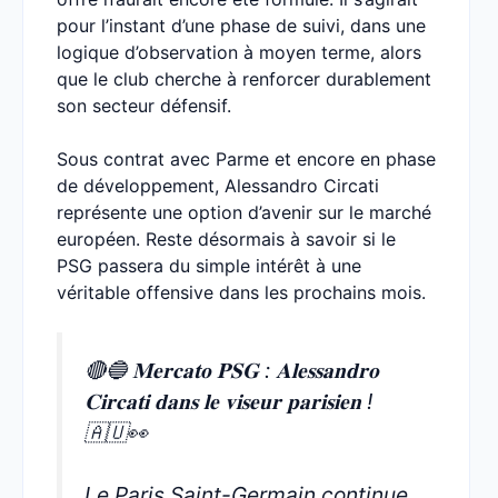
pour l’instant d’une phase de suivi, dans une
logique d’observation à moyen terme, alors
que le club cherche à renforcer durablement
son secteur défensif.
Sous contrat avec Parme et encore en phase
de développement, Alessandro Circati
représente une option d’avenir sur le marché
européen. Reste désormais à savoir si le
PSG passera du simple intérêt à une
véritable offensive dans les prochains mois.
🔴🔵 𝐌𝐞𝐫𝐜𝐚𝐭𝐨 𝐏𝐒𝐆 : 𝐀𝐥𝐞𝐬𝐬𝐚𝐧𝐝𝐫𝐨
𝐂𝐢𝐫𝐜𝐚𝐭𝐢 𝐝𝐚𝐧𝐬 𝐥𝐞 𝐯𝐢𝐬𝐞𝐮𝐫 𝐩𝐚𝐫𝐢𝐬𝐢𝐞𝐧 !
🇦🇺👀
Le Paris Saint-Germain continue