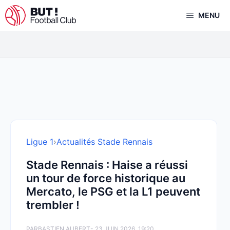
Aller
MENU
au
contenu
Ligue 1
›
Actualités Stade Rennais
Stade Rennais : Haise a réussi
un tour de force historique au
Mercato, le PSG et la L1 peuvent
trembler !
PAR
BASTIEN AUBERT
- 23 JUIN 2026, 19:20