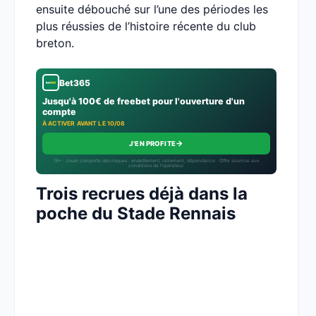
ensuite débouché sur l’une des périodes les
plus réussies de l’histoire récente du club
breton.
Bet365
Jusqu'à 100€ de freebet pour l'ouverture d'un
compte
À ACTIVER AVANT LE 10/08
→
J'EN PROFITE
18+ · Jouer comporte des risques : endettement, isolement, dépendance · Offre soumise aux
conditions de l’opérateur.
Trois recrues déjà dans la
poche du Stade Rennais