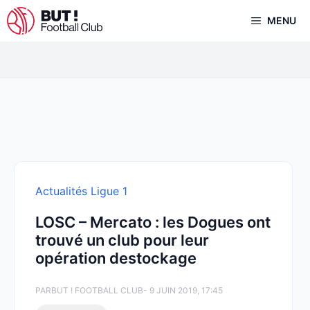
Aller
MENU
au
contenu
Actualités Ligue 1
LOSC – Mercato : les Dogues ont
trouvé un club pour leur
opération destockage
PAR
BUT ! FOOTBALL CLUB
- 9 JUIN 2019, 17:45