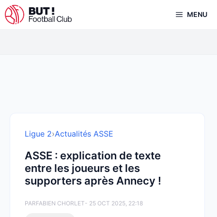
Aller
MENU
au
contenu
Ligue 2
›
Actualités ASSE
ASSE : explication de texte
entre les joueurs et les
supporters après Annecy !
PAR
FABIEN CHORLET
- 25 OCT 2025, 22:18