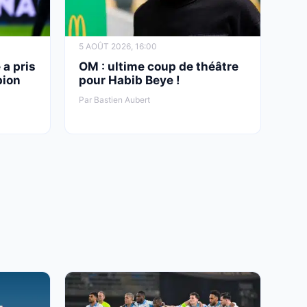
5 AOÛT 2026, 16:00
 a pris
OM : ultime coup de théâtre
pion
pour Habib Beye !
Par Bastien Aubert