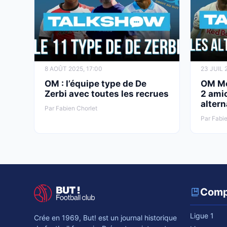
8 AOÛT 2025, 17:00
23 JUIL 
OM : l’équipe type de De
OM Mer
Zerbi avec toutes les recrues
2 amic
altern
Par Fabien Chorlet
Par Fabie
Comp
Ligue 1
Crée en 1969, But! est un journal historique