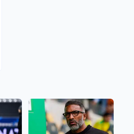
13 MAI 2026, 16:20
OM : Habib Beye proposé à deux clubs de
Ligue 1 ?