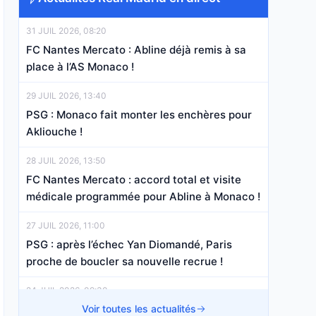
31 JUIL 2026, 08:20
FC Nantes Mercato : Abline déjà remis à sa
place à l’AS Monaco !
29 JUIL 2026, 13:40
PSG : Monaco fait monter les enchères pour
Akliouche !
28 JUIL 2026, 13:50
FC Nantes Mercato : accord total et visite
médicale programmée pour Abline à Monaco !
27 JUIL 2026, 11:00
PSG : après l’échec Yan Diomandé, Paris
proche de boucler sa nouvelle recrue !
24 JUIL 2026, 09:30
FC Nantes Mercato : l’AS Monaco a pris une
Voir toutes les actualités