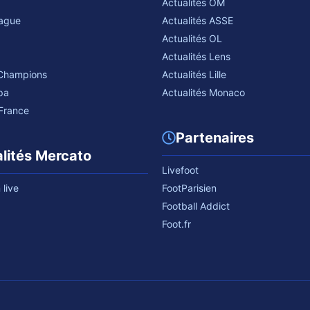
Actualités OM
eague
Actualités ASSE
Actualités OL
Actualités Lens
 Champions
Actualités Lille
pa
Actualités Monaco
France
Partenaires
lités Mercato
Livefoot
live
FootParisien
Football Addict
Foot.fr