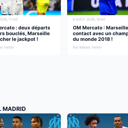
026, 17:00
6 AOÛT 2026, 16:40
rcato : deux départs
OM Mercato : Marseille
s bouclés, Marseille
contact avec un cham
cher le jackpot !
du monde 2018 !
am Tertrin
Par William Tertrin
L MADRID