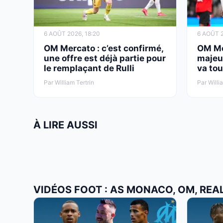
6 AOÛT 2026, 18:20
6 AOÛT 2
OM Mercato : c’est confirmé,
OM Me
une offre est déjà partie pour
majeur
le remplaçant de Rulli
va tou
Par William Tertrin
Par Willi
À LIRE AUSSI
VIDÉOS FOOT : AS MONACO, OM, REA