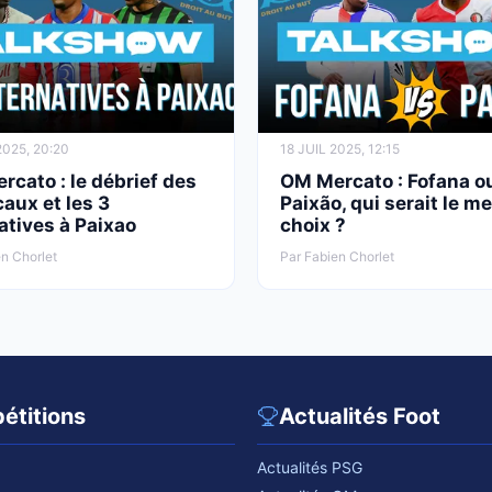
2025, 20:20
18 JUIL 2025, 12:15
cato : le débrief des
OM Mercato : Fofana o
aux et les 3
Paixão, qui serait le me
atives à Paixao
choix ?
n Chorlet
Par Fabien Chorlet
étitions
Actualités Foot
Actualités PSG