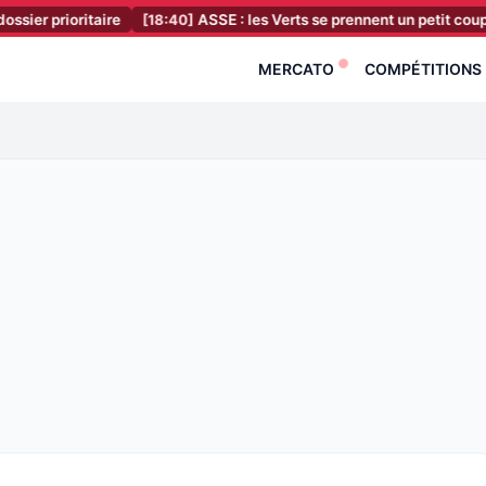
ritaire
[18:40]
ASSE : les Verts se prennent un petit coup de press
MERCATO
COMPÉTITIONS