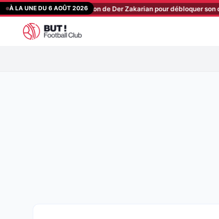
Aller
À LA UNE DU 6 AOÛT 2026
: le coup de pression de Der Zakarian pour débloquer son dossier prio
au
contenu