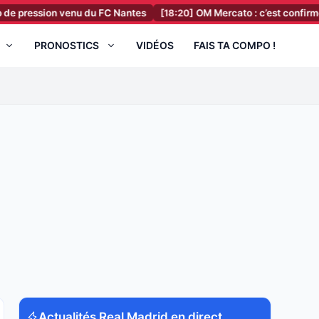
ion venu du FC Nantes
[18:20]
OM Mercato : c’est confirmé, une offre
PRONOSTICS
VIDÉOS
FAIS TA COMPO !
Actualités Real Madrid en direct