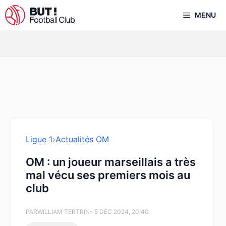
Aller
MENU
au
contenu
Ligue 1
›
Actualités OM
OM : un joueur marseillais a très
mal vécu ses premiers mois au
club
PAR
WILLIAM TERTRIN
- 5 DÉC 2024, 20:40