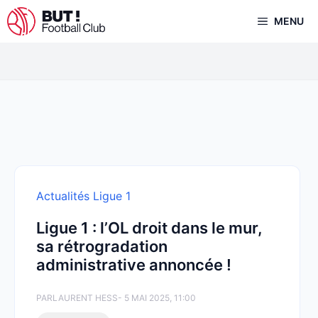
Aller
MENU
au
contenu
Actualités Ligue 1
Ligue 1 : l’OL droit dans le mur,
sa rétrogradation
administrative annoncée !
PAR
LAURENT HESS
- 5 MAI 2025, 11:00