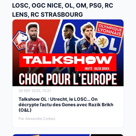
LOSC, OGC NICE, OL, OM, PSG, RC
LENS, RC STRASBOURG
26 SEP 2025, 15:21
Talkshow OL : Utrecht, le LOSC… On
décrypte l’actu des Gones avec Razik Brikh
(O&L)
Par Alexandre Corboz