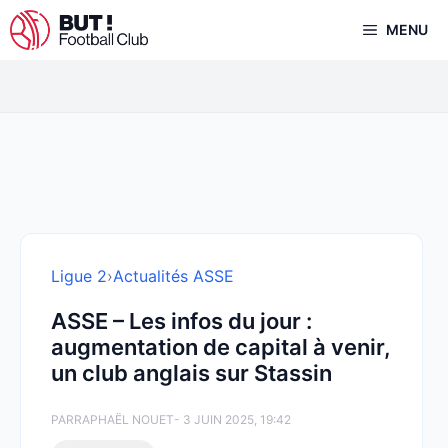
Aller
MENU
au
contenu
Ligue 2
›
Actualités ASSE
ASSE – Les infos du jour :
augmentation de capital à venir,
un club anglais sur Stassin
PAR
RAPHAËL NOUET
- 3 JUIN 2025, 19:42