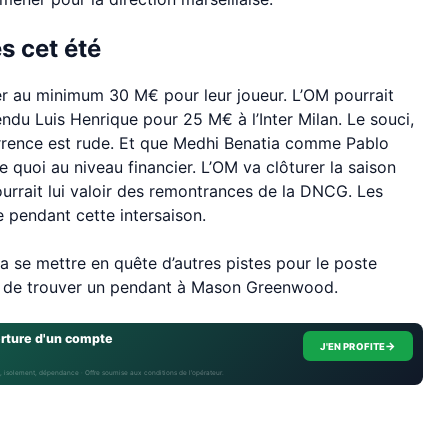
s cet été
r au minimum 30 M€ pour leur joueur. L’OM pourrait
vendu Luis Henrique pour 25 M€ à l’Inter Milan. Le souci,
rrence est rude. Et que Medhi Benatia comme Pablo
te quoi au niveau financier. L’OM va clôturer la saison
ourrait lui valoir des remontrances de la DNCG. Les
e pendant cette intersaison.
a se mettre en quête d’autres pistes pour le poste
tant de trouver un pendant à Mason Greenwood.
erture d'un compte
→
J'EN PROFITE
, isolement, dépendance · Offre soumise aux conditions de l’opérateur.