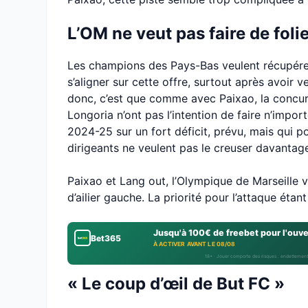
L’OM ne veut pas faire de folie
Les champions des Pays-Bas veulent récupére
s’aligner sur cette offre, surtout après avoir 
donc, c’est que comme avec Paixao, la concu
Longoria n’ont pas l’intention de faire n’impor
2024-25 sur un fort déficit, prévu, mais qui p
dirigeants ne veulent pas le creuser davantag
Paixao et Lang out, l’Olympique de Marseille v
d’ailier gauche. La priorité pour l’attaque é
Jusqu'à 100€ de freebet pour l'ouv
Bet365
À ACTIVER AVANT LE 08/08
18+ · Jouer comporte des risques : endettement
« Le coup d’œil de But FC »