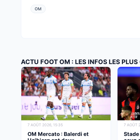
OM
ACTU FOOT OM : LES INFOS LES PLU
7 AOÛT 2026, 15:35
7 AOÛT 2
OM Mercato : Balerdi et
Stade