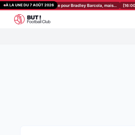
Aller
À LA UNE DU 7 AOÛT 2026
re XXL est tombée pour Bradley Barcola, mais…
[16:00]
RC Lens Mer
au
contenu