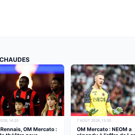
S CHAUDES
026, 14:20
7 AOÛT 2026, 13:30
 Rennais, OM Mercato :
OM Mercato : NEOM a