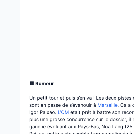
🟥 Rumeur
Un petit tour et puis s’en va ! Les deux pistes 
sont en passe de s’évanouir à
Marseille
. Ca a
Igor Paixao.
L’OM
était prêt à battre son reco
plus une grosse concurrence sur le dossier, il n’
gauche évoluant aux Pays-Bas, Noa Lang (25 
Paixao, cette piste semble trop compliquée à m