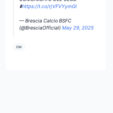
⬇️
https://t.co/rjVFVYymGl
— Brescia Calcio BSFC
(@BresciaOfficial)
May 29, 2025
OM