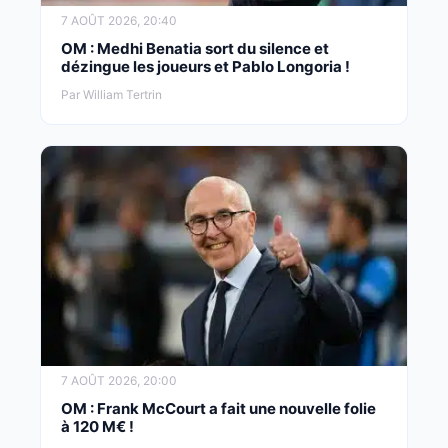
7 AOÛT 2026, 20:40
OM : Medhi Benatia sort du silence et
dézingue les joueurs et Pablo Longoria !
Par William Tertrin
7 AOÛT 2026, 20:00
OM : Frank McCourt a fait une nouvelle folie
à 120 M€ !