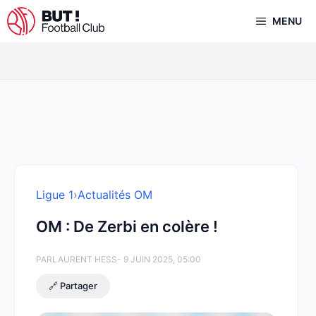
Aller
MENU
au
contenu
Ligue 1
›
Actualités OM
OM : De Zerbi en colère !
PAR
LAURENT HESS
- 9 JUIN 2025, 05:00
🔗 Partager