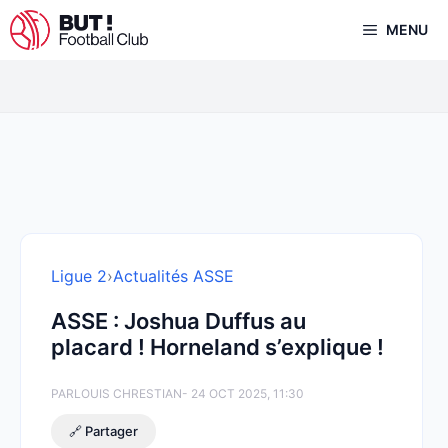
Aller
MENU
au
contenu
Ligue 2
›
Actualités ASSE
ASSE : Joshua Duffus au
placard ! Horneland s’explique !
PAR
LOUIS CHRESTIAN
- 24 OCT 2025, 11:30
🔗 Partager