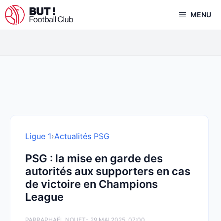
Aller
MENU
au
contenu
Ligue 1
›
Actualités PSG
PSG : la mise en garde des
autorités aux supporters en cas
de victoire en Champions
League
PAR
RAPHAËL NOUET
- 29 MAI 2025, 07:00