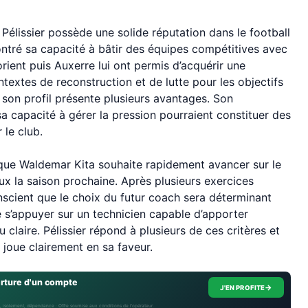
Pélissier possède une solide réputation dans le football
montré sa capacité à bâtir des équipes compétitives avec
ient puis Auxerre lui ont permis d’acquérir une
extes de reconstruction et de lutte pour les objectifs
, son profil présente plusieurs avantages. Son
a capacité à gérer la pression pourraient constituer des
 le club.
que Waldemar Kita souhaite rapidement avancer sur le
eux la saison prochaine. Après plusieurs exercices
scient que le choix du futur coach sera déterminant
 de s’appuyer sur un technicien capable d’apporter
u claire. Pélissier répond à plusieurs de ces critères et
joue clairement en sa faveur.
erture d'un compte
→
J'EN PROFITE
, isolement, dépendance · Offre soumise aux conditions de l’opérateur.