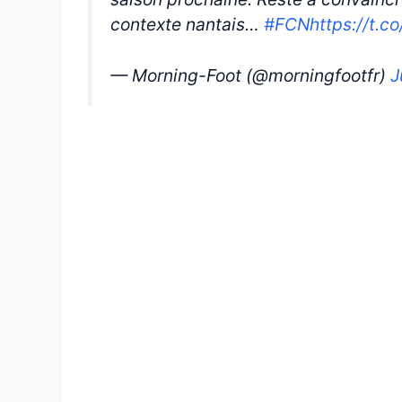
contexte nantais…
#FCN
https://t.
— Morning-Foot (@morningfootfr)
J