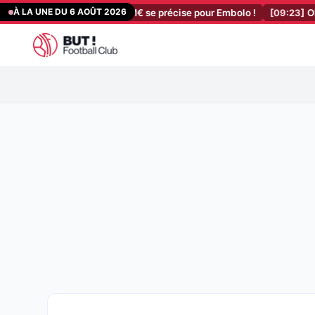
Aller
À LA UNE DU 6 AOÛT 2026
nais : la vente à 15 M€ se précise pour Embolo !
[09:23]
OL : un n
au
contenu