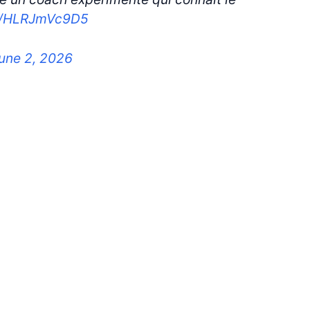
co/HLRJmVc9D5
une 2, 2026