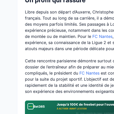
Un profil qui rassure
Libre depuis son départ d’Auxerre, Christophe 
français. Tout au long de sa carrière, il a dé
des moyens parfois limités. Ses passages à Lor
expérience précieuse, notamment dans les cont
de montée ou de maintien. Pour le
FC Nantes
expérience, sa connaissance de la Ligue 2 et s
atouts majeurs dans une période délicate pour
Cette rencontre parisienne démontre surtout 
dossier de l’entraîneur afin de préparer au mi
compliqués, le président du
FC Nantes
est con
pour la suite du projet sportif. L’objectif est
rapidement de la stabilité et une identité de je
son expérience des environnements exigeants 
Jusqu'à 100€ de freebet pour l'ouv
Bet365
À ACTIVER AVANT LE 07/08
18+ · Jouer comporte des risques : endettement