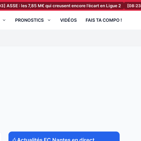
: les 7,85 M€ qui creusent encore l’écart en Ligue 2
[08:23]
PSG : L
PRONOSTICS
VIDÉOS
FAIS TA COMPO !
Actualités FC Nantes en direct