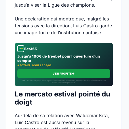
jusqu’à viser la Ligue des champions.
Une déclaration qui montre que, malgré les
tensions avec la direction, Luis Castro garde
une image forte de l’institution nantaise.
Bet365
Jusqu'à 100€ de freebet pour l'ouverture d'un
compte
À ACTIVER AVANT LE 09/08
→
J'EN PROFITE
18+ · Jouer comporte des risques : endettement, isolement, dépendance · Offre soumise aux
conditions de l’opérateur.
Le mercato estival pointé du
doigt
Au-delà de sa relation avec Waldemar Kita,
Luis Castro est aussi revenu sur la