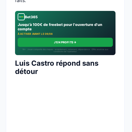
faits.
Bet365
Jusqu'à 100€ de freebet pour l'ouverture d'un
compte
À ACTIVER AVANT LE 09/08
→
J'EN PROFITE
18+ · Jouer comporte des risques : endettement, isolement, dépendance · Offre soumise aux
conditions de l’opérateur.
Luis Castro répond sans
détour