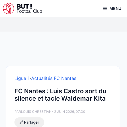
Aller
MENU
au
contenu
Ligue 1
›
Actualités FC Nantes
FC Nantes : Luis Castro sort du
silence et tacle Waldemar Kita
PAR
LOUIS CHRESTIAN
- 2 JUIN 2026, 07:30
🔗 Partager