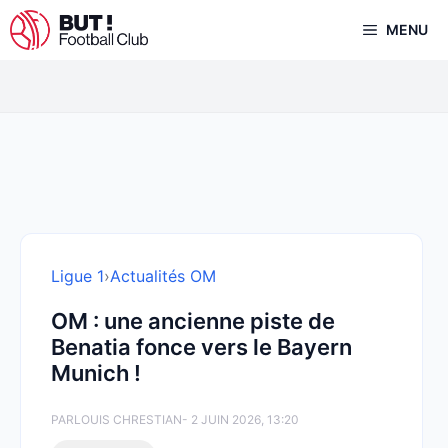
Aller
MENU
au
contenu
Ligue 1
›
Actualités OM
OM : une ancienne piste de
Benatia fonce vers le Bayern
Munich !
PAR
LOUIS CHRESTIAN
- 2 JUIN 2026, 13:20