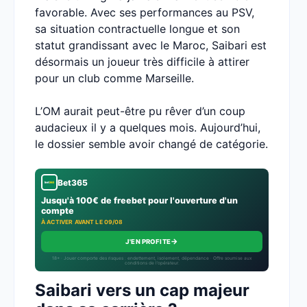
favorable. Avec ses performances au PSV,
sa situation contractuelle longue et son
statut grandissant avec le Maroc, Saibari est
désormais un joueur très difficile à attirer
pour un club comme Marseille.
L’OM aurait peut-être pu rêver d’un coup
audacieux il y a quelques mois. Aujourd’hui,
le dossier semble avoir changé de catégorie.
Bet365
Jusqu'à 100€ de freebet pour l'ouverture d'un
compte
À ACTIVER AVANT LE 09/08
→
J'EN PROFITE
18+ · Jouer comporte des risques : endettement, isolement, dépendance · Offre soumise aux
conditions de l’opérateur.
Saibari vers un cap majeur