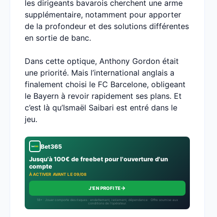
les dirigeants bavarois cherchent une arme
supplémentaire, notamment pour apporter
de la profondeur et des solutions différentes
en sortie de banc.
Dans cette optique, Anthony Gordon était
une priorité. Mais l’international anglais a
finalement choisi le FC Barcelone, obligeant
le Bayern à revoir rapidement ses plans. Et
c’est là qu’Ismaël Saibari est entré dans le
jeu.
Bet365
Jusqu'à 100€ de freebet pour l'ouverture d'un
compte
À ACTIVER AVANT LE 09/08
→
J'EN PROFITE
18+ · Jouer comporte des risques : endettement, isolement, dépendance · Offre soumise aux
conditions de l’opérateur.