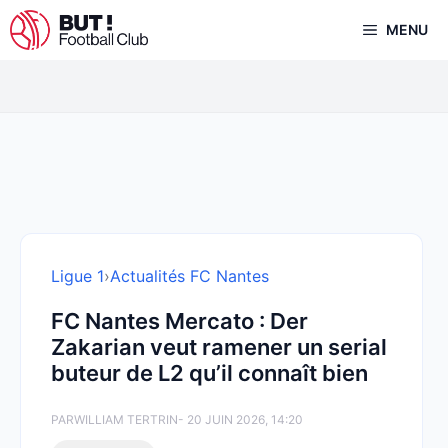
Aller
MENU
au
contenu
Ligue 1
›
Actualités FC Nantes
FC Nantes Mercato : Der
Zakarian veut ramener un serial
buteur de L2 qu’il connaît bien
PAR
WILLIAM TERTRIN
- 20 JUIN 2026, 14:20