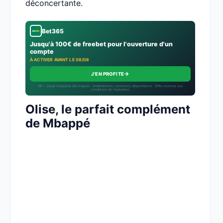
déconcertante.
Bet365
Jusqu'à 100€ de freebet pour l'ouverture d'un
compte
À ACTIVER AVANT LE 08/08
→
J'EN PROFITE
18+ · Jouer comporte des risques : endettement, isolement, dépendance · Offre soumise aux
conditions de l’opérateur.
Olise, le parfait complément
de Mbappé