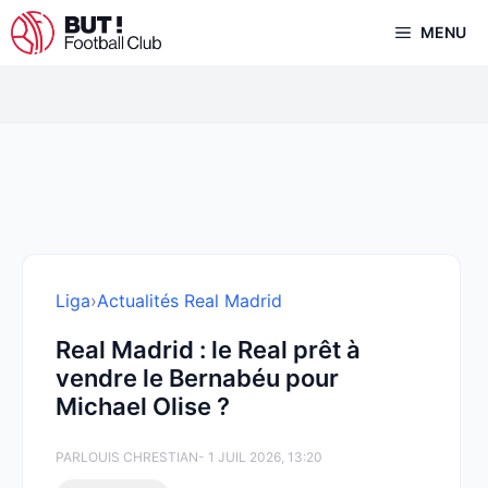
Aller
MENU
au
contenu
Liga
›
Actualités Real Madrid
Real Madrid : le Real prêt à
vendre le Bernabéu pour
Michael Olise ?
PAR
LOUIS CHRESTIAN
- 1 JUIL 2026, 13:20