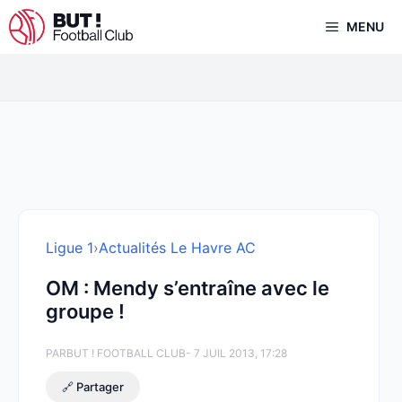
Aller
MENU
au
contenu
Ligue 1
›
Actualités Le Havre AC
OM : Mendy s’entraîne avec le
groupe !
PAR
BUT ! FOOTBALL CLUB
- 7 JUIL 2013, 17:28
🔗 Partager