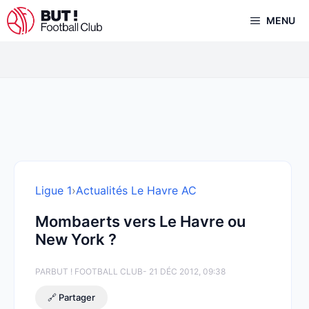
Aller
MENU
au
contenu
Ligue 1
›
Actualités Le Havre AC
Mombaerts vers Le Havre ou
New York ?
PAR
BUT ! FOOTBALL CLUB
- 21 DÉC 2012, 09:38
🔗 Partager