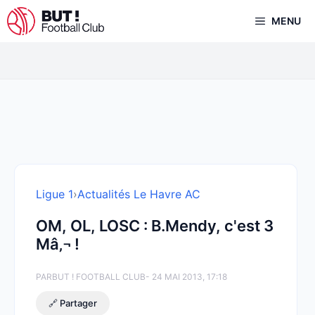
Aller
MENU
au
contenu
Ligue 1
›
Actualités Le Havre AC
OM, OL, LOSC : B.Mendy, c'est 3
Mâ‚¬ !
PAR
BUT ! FOOTBALL CLUB
- 24 MAI 2013, 17:18
🔗 Partager