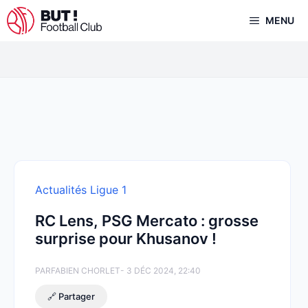
Aller
MENU
au
contenu
Actualités Ligue 1
RC Lens, PSG Mercato : grosse
surprise pour Khusanov !
PAR
FABIEN CHORLET
- 3 DÉC 2024, 22:40
🔗 Partager