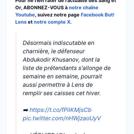
Pour ne rien rater de l’actualité des Sang et
Or, ABONNEZ-VOUS à
notre chaîne
Youtube
, suivez notre page
Facebook But!
Lens
et
notre compte X.
Désormais indiscutable en
charnière, le défenseur
Abdukodir Khusanov, dont la
liste de prétendants s'allonge de
semaine en semaine, pourrait
aussi permettre à Lens de
remplir ses caisses cet hiver.
➡️
https://t.co/fPilKMjsCb
pic.twitter.com/nHWjzaoUyV