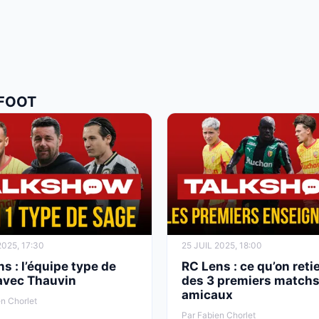
 FOOT
025, 17:30
25 JUIL 2025, 18:00
s : l’équipe type de
RC Lens : ce qu’on reti
avec Thauvin
des 3 premiers match
amicaux
n Chorlet
Par Fabien Chorlet