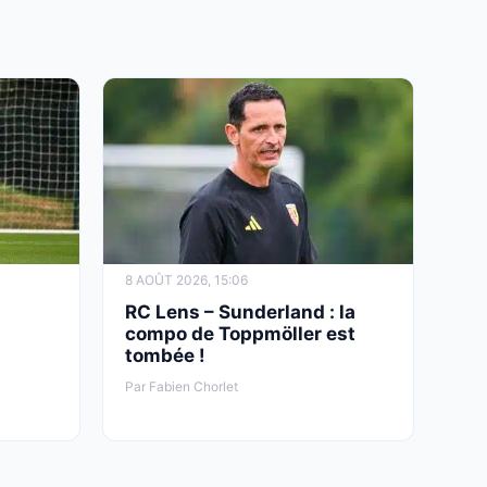
8 AOÛT 2026, 15:06
RC Lens – Sunderland : la
compo de Toppmöller est
tombée !
Par Fabien Chorlet