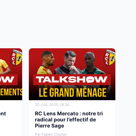
20 JUIL 2025, 18:30
ent
RC Lens Mercato : notre tri
s
radical pour l’effectif de
Pierre Sage
Par Fabien Chorlet