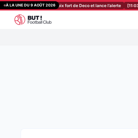
Aller
À LA UNE DU 9 AOÛT 2026
: Flick valide le choix fort de Deco et lance l’alerte
[11:03]
LOSC : 
au
contenu