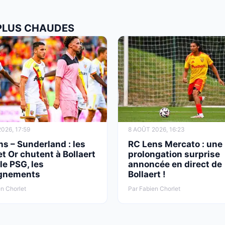
 PLUS CHAUDES
026, 17:59
8 AOÛT 2026, 16:23
s – Sunderland : les
RC Lens Mercato : une
t Or chutent à Bollaert
prolongation surprise
le PSG, les
annoncée en direct de
gnements
Bollaert !
n Chorlet
Par Fabien Chorlet