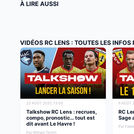
À LIRE AUSSI
VIDÉOS RC LENS : TOUTES LES INFOS
23 AOÛT 2025, 13:00
6 AOÛT 2
Talkshow RC Lens : recrues,
RC Len
compo, pronostic… tout est
Sage 
dit avant Le Havre !
Par Fabie
Par William Tertrin