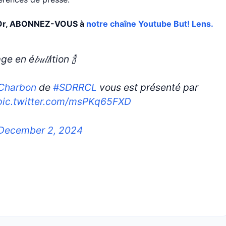
et Or, ABONNEZ-VOUS à
notre chaîne Youtube But! Lens.
en é𝑏𝑢𝑙𝑙ition 🍾
Charbon
de
#SDRRCL
vous est présenté par
pic.twitter.com/msPKq65FXD
December 2, 2024