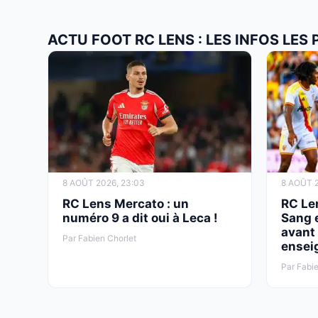
ACTU FOOT RC LENS : LES INFOS LES
8 AOÛT 2026, 23:03
8 AOÛT 2
RC Lens Mercato : un
RC Len
numéro 9 a dit oui à Leca !
Sang e
avant 
Par Fabien Chorlet
ensei
Par Fabie