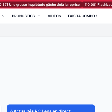
grosse inquiétude gâche déjà la reprise
[10:08]
Flashback, il y a 
PRONOSTICS
VIDÉOS
FAIS TA COMPO !
Actualités RC Lens en direct