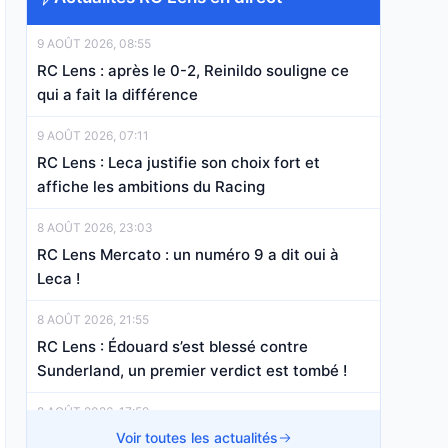
9 AOÛT 2026, 08:55
RC Lens : après le 0-2, Reinildo souligne ce
qui a fait la différence
9 AOÛT 2026, 07:11
RC Lens : Leca justifie son choix fort et
affiche les ambitions du Racing
8 AOÛT 2026, 23:03
RC Lens Mercato : un numéro 9 a dit oui à
Leca !
8 AOÛT 2026, 21:55
RC Lens : Édouard s’est blessé contre
Sunderland, un premier verdict est tombé !
8 AOÛT 2026, 17:59
RC Lens – Sunderland : les Sang et Or
Voir toutes les actualités