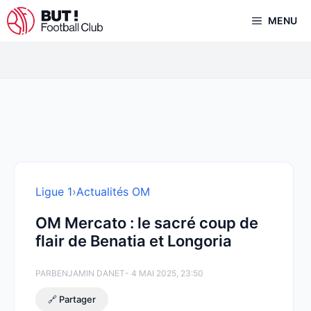
Aller
MENU
au
contenu
Ligue 1
›
Actualités OM
OM Mercato : le sacré coup de
flair de Benatia et Longoria
PAR
BENJAMIN DANET
- 4 MAI 2025, 23:50
🔗 Partager