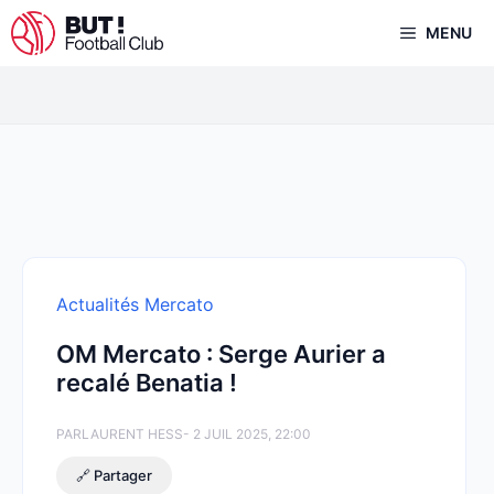
Aller
MENU
au
contenu
Actualités Mercato
OM Mercato : Serge Aurier a
recalé Benatia !
PAR
LAURENT HESS
- 2 JUIL 2025, 22:00
🔗 Partager