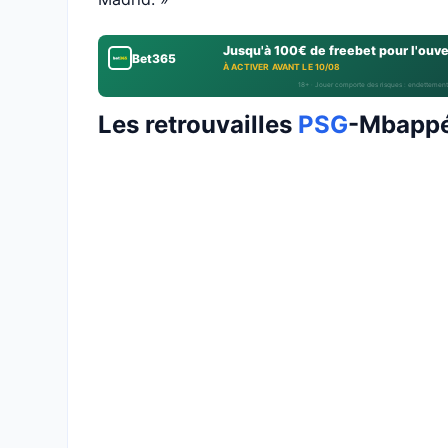
Jusqu'à 100€ de freebet pour l'ouv
Bet365
À ACTIVER AVANT LE 10/08
18+ · Jouer comporte des risques : endettement
Les retrouvailles
PSG
-Mbapp