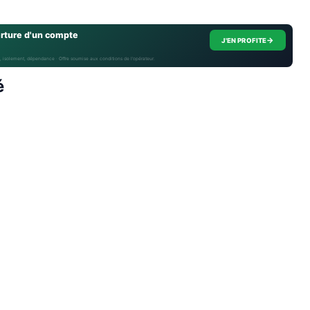
erture d'un compte
→
J'EN PROFITE
, isolement, dépendance · Offre soumise aux conditions de l’opérateur.
é