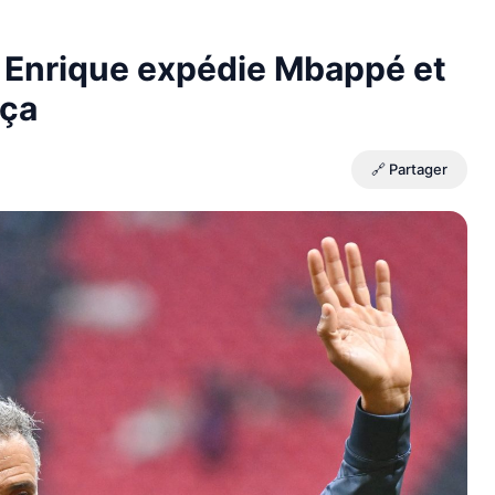
s Enrique expédie Mbappé et
rça
🔗 Partager