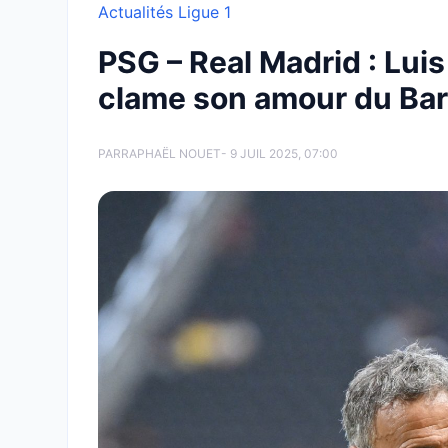
Actualités Ligue 1
PSG – Real Madrid : Lui
clame son amour du Ba
PAR
RAPHAËL NOUET
- 9 JUIL 2025, 07:00