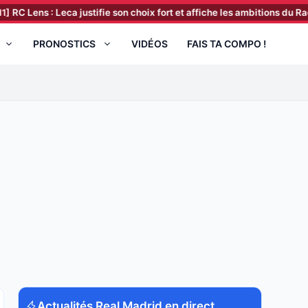
 : Leca justifie son choix fort et affiche les ambitions du Racing
[0
PRONOSTICS
VIDÉOS
FAIS TA COMPO !
Actualités Real Madrid en direct