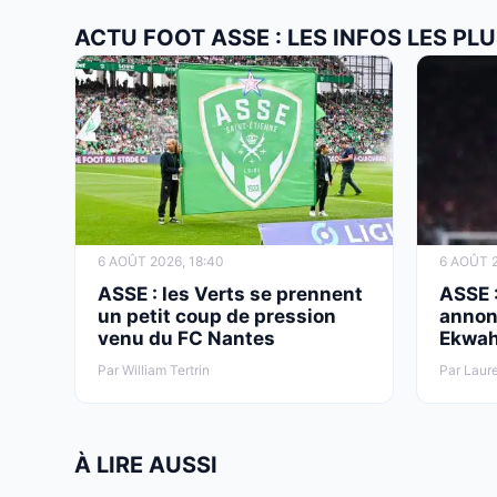
ACTU FOOT ASSE : LES INFOS LES P
6 AOÛT 2026, 18:40
6 AOÛT 2
ASSE : les Verts se prennent
ASSE :
un petit coup de pression
annonc
venu du FC Nantes
Ekwa
Par William Tertrin
Par Laur
À LIRE AUSSI