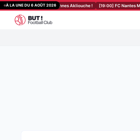
Aller
À LA UNE DU 6 AOÛT 2026
t officiel pour Maghnes Akliouche !
[19:00]
FC Nantes Mercato : le 
au
contenu