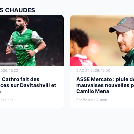
LUS CHAUDES
026, 15:23
5 AOÛT 2026, 15:00
 Cathro fait des
ASSE Mercato : pluie d
es sur Davitashvili et
mauvaises nouvelles 
h
Camilo Mena
ent Hess
Par Bastien Aubert