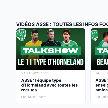
VIDÉOS ASSE : TOUTES LES INFOS FO
5 AOÛT 2025, 18:30
24 JUIL 
ASSE : l’équipe type
ASSE :
d’Horneland avec toutes les
ensei
recrues
amica
Par Fabien Chorlet
Par Fabie