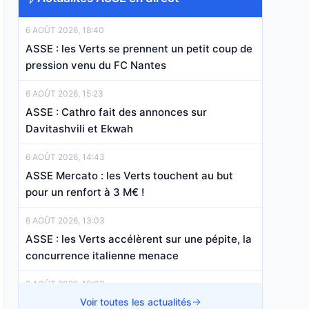
6 AOÛT 2026, 18:40
ASSE : les Verts se prennent un petit coup de
pression venu du FC Nantes
6 AOÛT 2026, 15:23
ASSE : Cathro fait des annonces sur
Davitashvili et Ekwah
6 AOÛT 2026, 14:43
ASSE Mercato : les Verts touchent au but
pour un renfort à 3 M€ !
6 AOÛT 2026, 13:03
ASSE : les Verts accélèrent sur une pépite, la
concurrence italienne menace
6 AOÛT 2026, 10:03
ASSE : Le mercato des Verts va encore
Voir toutes les actualités