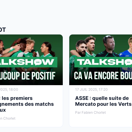
OT
2025, 18:00
17 JUIL 2025, 17:20
 les premiers
ASSE : quelle suite de
gnements des matchs
Mercato pour les Verts
ux
Par Fabien Chorlet
n Chorlet