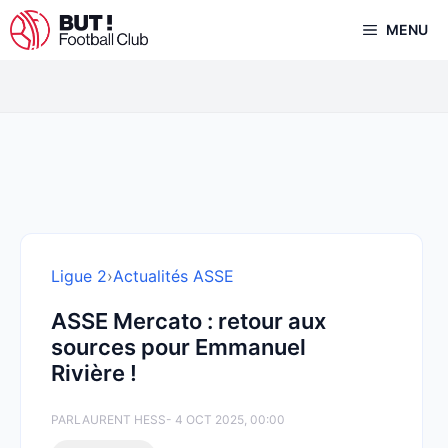
Aller
MENU
au
contenu
Ligue 2
›
Actualités ASSE
ASSE Mercato : retour aux
sources pour Emmanuel
Rivière !
PAR
LAURENT HESS
- 4 OCT 2025, 00:00