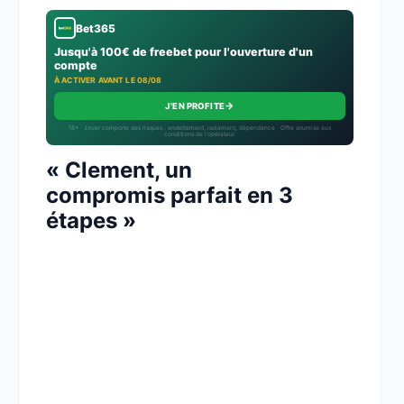
Bet365
Jusqu'à 100€ de freebet pour l'ouverture d'un
compte
À ACTIVER AVANT LE 08/08
→
J'EN PROFITE
18+ · Jouer comporte des risques : endettement, isolement, dépendance · Offre soumise aux
conditions de l’opérateur.
« Clement, un
compromis parfait en 3
étapes »