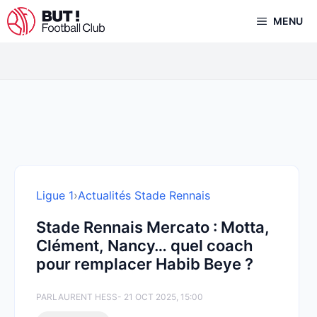
Aller
MENU
au
contenu
Ligue 1
›
Actualités Stade Rennais
Stade Rennais Mercato : Motta,
Clément, Nancy… quel coach
pour remplacer Habib Beye ?
PAR
LAURENT HESS
- 21 OCT 2025, 15:00