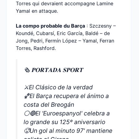
Torres qui devraient accompagne Lamine
Yamal en attaque.
La compo probable du Barça
: Szczesny –
Koundé, Cubarsí, Eric García, Baldé – de
Jong, Pedri, Fermín López – Yamal, Ferran
Torres, Rashford.
🗞️ 𝐏𝐎𝐑𝐓𝐀𝐃𝐀 𝐒𝐏𝐎𝐑𝐓
⚔️El Clásico de la verdad
🏀El Barça recupera el ánimo a
costa del Breogán
⚪🔵El 'Euroespanyol' celebra a
lo grande su 125º aniversario
🥵Un gol al minuto 97' mantiene