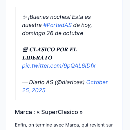
✨ ¡Buenas noches! Esta es
nuestra
#PortadAS
de hoy,
domingo 26 de octubre
📰 𝐂𝐋𝐀́𝐒𝐈𝐂𝐎 𝐏𝐎𝐑 𝐄𝐋
𝐋𝐈𝐃𝐄𝐑𝐀𝐓𝐎
pic.twitter.com/9pQAL6iDfx
— Diario AS (@diarioas)
October
25, 2025
Marca : « SuperClasico »
Enfin, on termine avec Marca, qui revient sur