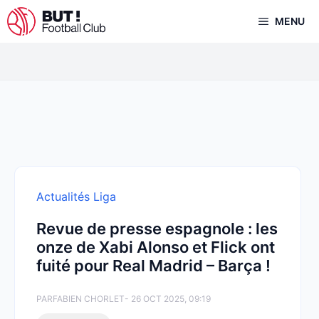
Aller
MENU
au
contenu
Actualités Liga
Revue de presse espagnole : les
onze de Xabi Alonso et Flick ont
fuité pour Real Madrid – Barça !
PAR
FABIEN CHORLET
- 26 OCT 2025, 09:19