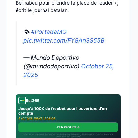
Bernabeu pour prendre la place de leader »,
écrit le journal catalan.
🗞️
#PortadaMD
pic.twitter.com/FY8An3S55B
— Mundo Deportivo
(@mundodeportivo)
October 25,
2025
Bet365
Jusqu'à 100€ de freebet pour l'ouverture d'un
compte
À ACTIVER AVANT LE 09/08
→
J'EN PROFITE
18+ · Jouer comporte des risques : endettement, isolement, dépendance · Offre soumise aux
conditions de l’opérateur.