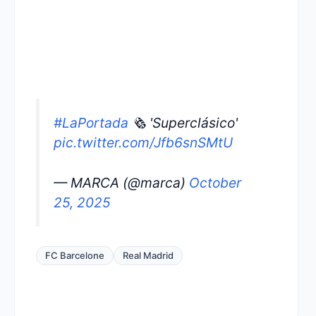
#LaPortada
🗞️ 'Superclásico'
pic.twitter.com/Jfb6snSMtU
— MARCA (@marca)
October
25, 2025
FC Barcelone
Real Madrid