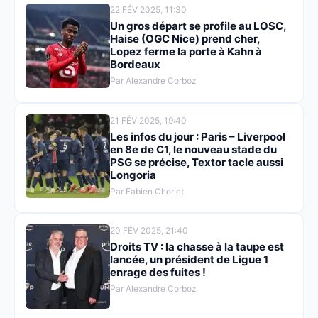
22 FÉV 2025, 11:30
Un gros départ se profile au LOSC,
Haise (OGC Nice) prend cher,
Lopez ferme la porte à Kahn à
Bordeaux
Par Alexandre Corboz
21 FÉV 2025, 19:40
Les infos du jour : Paris – Liverpool
en 8e de C1, le nouveau stade du
PSG se précise, Textor tacle aussi
Longoria
Par Fabien Chorlet
20 FÉV 2025, 21:40
Droits TV : la chasse à la taupe est
lancée, un président de Ligue 1
enrage des fuites !
Par Alexandre Corboz