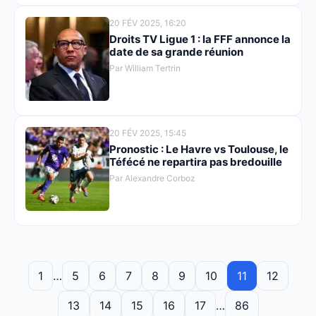
20 FÉV 2025, 16:20
Droits TV Ligue 1 : la FFF annonce la
date de sa grande réunion
Par William Tertrin
20 FÉV 2025, 15:45
Pronostic : Le Havre vs Toulouse, le
Téfécé ne repartira pas bredouille
Par Alexandre Corboz
1
…
5
6
7
8
9
10
11
12
13
14
15
16
17
…
86