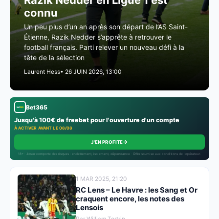
Razik Nedder en Ligue 1 est
connu
Un peu plus d’un an après son départ de l’AS Saint-
Étienne, Razik Nedder s’apprête à retrouver le
football français. Parti relever un nouveau défi à la
tête de la sélection
Laurent Hess
• 26 JUIN 2026, 13:00
Bet365
Jusqu'à 100€ de freebet pour l'ouverture d'un compte
À ACTIVER AVANT LE 08/08
→
J'EN PROFITE
18+ · Jouer comporte des risques : endettement, isolement, dépendance · Offre soumise aux conditions de l’opérateur.
1 MAR 2025, 21:20
RC Lens – Le Havre : les Sang et Or
craquent encore, les notes des
Lensois
Par William Tertrin