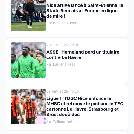
Nice arrive lancé à Saint-Étienne, le
Stade Rennais a l’Europe en ligne
de mire !
Par Bastien Aubert
23 FÉV 2025, 22:30
ASSE : Horneland perd un titulaire
contre Le Havre
Par Laurent Hess
23 FÉV 2025, 19:20
Ligue 1 : l’OGC Nice enfonce le
MHSC et retrouve le podium, le TFC
cartonne Le Havre, Strasbourg et
Brest dos à dos
Par William Tertrin