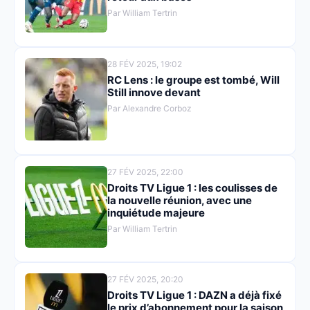
Par William Tertrin
28 FÉV 2025, 19:02
RC Lens : le groupe est tombé, Will
Still innove devant
Par Alexandre Corboz
27 FÉV 2025, 22:00
Droits TV Ligue 1 : les coulisses de
la nouvelle réunion, avec une
inquiétude majeure
Par William Tertrin
27 FÉV 2025, 20:20
Droits TV Ligue 1 : DAZN a déjà fixé
le prix d’abonnement pour la saison