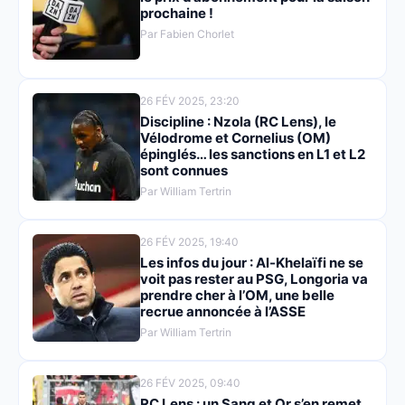
prochaine !
Par Fabien Chorlet
26 FÉV 2025, 23:20
Discipline : Nzola (RC Lens), le
Vélodrome et Cornelius (OM)
épinglés… les sanctions en L1 et L2
sont connues
Par William Tertrin
26 FÉV 2025, 19:40
Les infos du jour : Al-Khelaïfi ne se
voit pas rester au PSG, Longoria va
prendre cher à l’OM, une belle
recrue annoncée à l’ASSE
Par William Tertrin
26 FÉV 2025, 09:40
RC Lens : un Sang et Or s’en remet